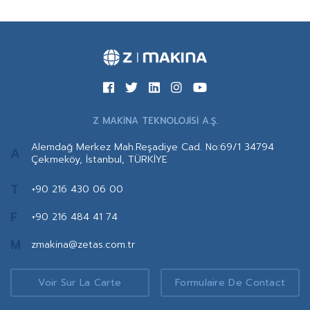
Z MAKİNA TEKNOLOJİSİ A.Ş.
Alemdağ Merkez Mah.Reşadiye Cad. No:69/1 34794
A
Çekmeköy, İstanbul, TÜRKİYE
T
+90 216 430 06 00
F
+90 216 484 41 74
M
zmakina@zetas.com.tr
Voir Sur La Carte
Formulaire De Contact