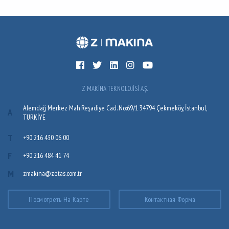
Z MAKİNA TEKNOLOJİSİ A.Ş.
Alemdağ Merkez Mah.Reşadiye Cad. No:69/1 34794 Çekmeköy, İstanbul,
A
TÜRKİYE
T
+90 216 430 06 00
F
+90 216 484 41 74
M
zmakina@zetas.com.tr
Посмотреть На Карте
Контактная Форма