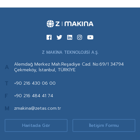
Z MAKİNA TEKNOLOJİSİ A.Ş.
Alemdağ Merkez Mah.Reşadiye Cad. No:69/1 34794
A
Çekmeköy, İstanbul, TÜRKİYE
T
+90 216 430 06 00
F
+90 216 484 41 74
M
zmakina@zetas.com.tr
Haritada Gör
İletişim Formu