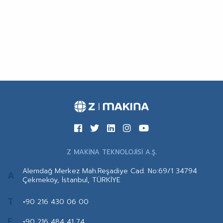
Z MAKİNA TEKNOLOJİSİ A.Ş.
Alemdağ Merkez Mah.Reşadiye Cad. No:69/1 34794
A
Çekmeköy, İstanbul, TÜRKİYE
T
+90 216 430 06 00
F
+90 216 484 41 74