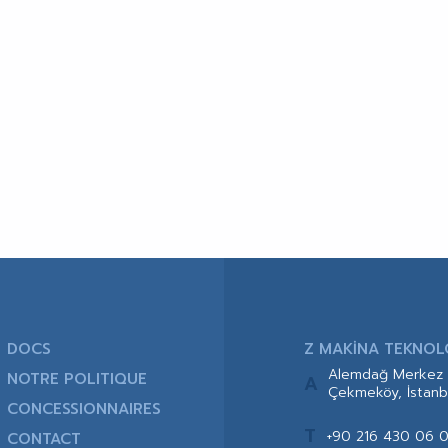
DOCS
Z MAKİNA TEKNOLOJ
Alemdağ Merkez 
NOTRE POLITIQUE
A
Çekmeköy, İstanb
CONCESSIONNAIRES
T
+90 216 430 06 
CONTACT