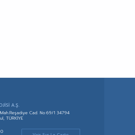
İSİ A.Ş.
Mah.Reşadiye Cad. No:69/1 34794
ul, TÜRKİYE
00
Voir Sur La Carte