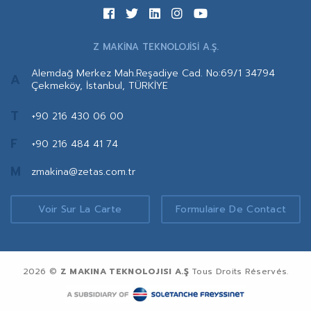
Z MAKİNA TEKNOLOJİSİ A.Ş.
Alemdağ Merkez Mah.Reşadiye Cad. No:69/1 34794
A
Çekmeköy, İstanbul, TÜRKİYE
T
+90 216 430 06 00
F
+90 216 484 41 74
M
zmakina@zetas.com.tr
Voir Sur La Carte
Formulaire De Contact
2026 ©
Z MAKINA TEKNOLOJISI A.Ş
Tous Droits Réservés.