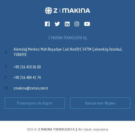
Z MAKİNA TEKNOLOJİSİ A.Ş.
Alemdağ Merkez Mah.Reşadiye Cad. No:69/1 34794 Çekmeköy, İstanbul,
A
TÜRKİYE
T
+90 216 430 06 00
F
+90 216 484 41 74
M
zmakina@zetas.com.tr
Посмотреть На Карте
Контактная Форма
2026 ©
Z MAKINA TEKNOLOJISI A.Ş
Все права защищены