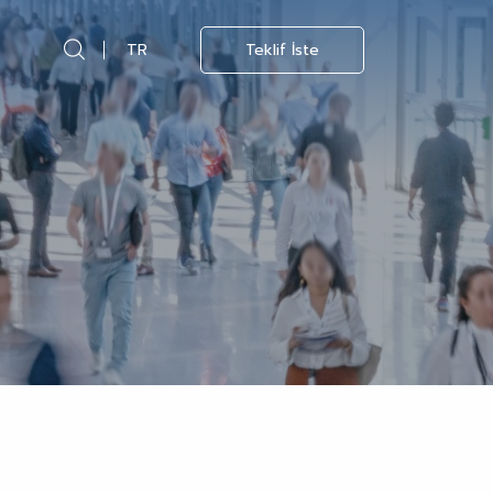
TR
Teklif İste