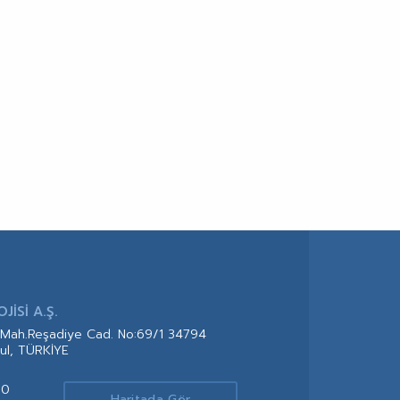
İSİ A.Ş.
Mah.Reşadiye Cad. No:69/1 34794
ul, TÜRKİYE
00
Haritada Gör