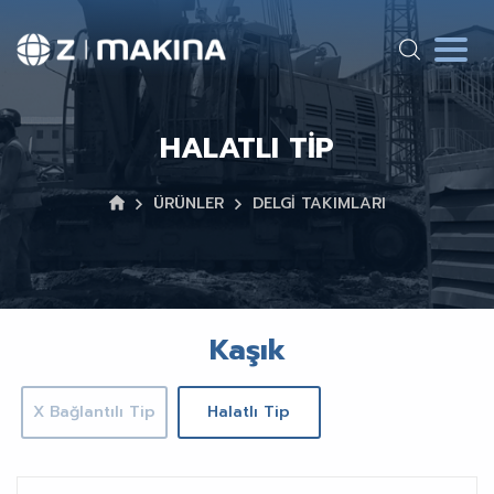
HALATLI TIP
ÜRÜNLER
DELGİ TAKIMLARI
Kaşık
X Bağlantılı Tip
Halatlı Tip