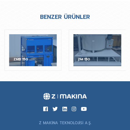
BENZER ÜRÜNLER
ZMB 150
ZM 150
Z MAKİNA TEKNOLOJİSİ A.Ş.